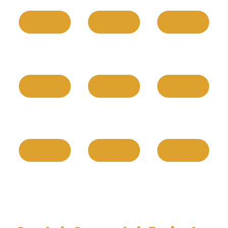
Tahan
Home
Anti Noda Cair
Tahunan
Services
Mudah
Ukuran Presisi
Mudah
Dibersihkan
Dipasang
Layanan
Jaminan
Bahan Adem
Customer Care
Kepuasan