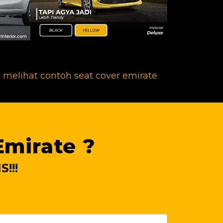
 melihat contoh seat cover emirate
Emirate ?
!!!