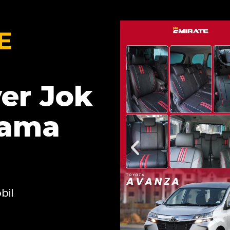
er Jok
Lama
bil