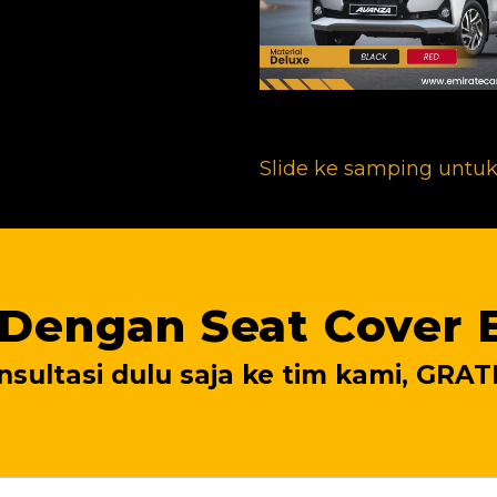
Slide ke samping untuk
 Dengan Seat Cover 
nsultasi dulu saja ke tim kami, GRATIS