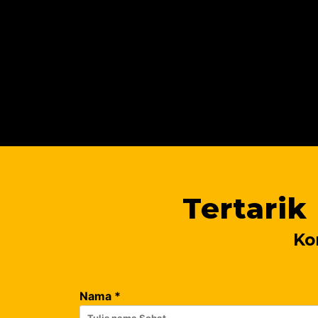
Tertarik
Ko
Nama
*