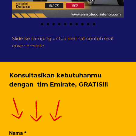
Slide ke samping untuk melihat contoh seat
cover emirate
Konsultasikan kebutuhanmu
dengan tim Emirate, GRATIS!!!
Nama
*