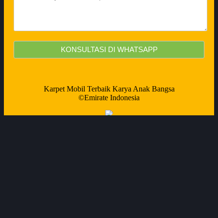
Karpet Mobil Terbaik Karya Anak Bangsa
©Emirate Indonesia
Emirate® adalah anak perusahaan dari CoverSuper
Indonesia yang telah terpercaya di Indonesia sejak tahun
2012, CoverSuper sendiri secara konsisten
memproduksi produk perlindungan mobil dan motor,