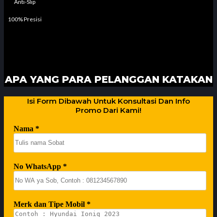
Anti-Slip
100% Presisi
APA YANG PARA PELANGGAN KATAKAN
Isi Form Dibawah Untuk Konsultasi Dan Info
Promo Dari Kami!
Nama
*
No WhatsApp
*
Merk dan Tipe Mobil
*