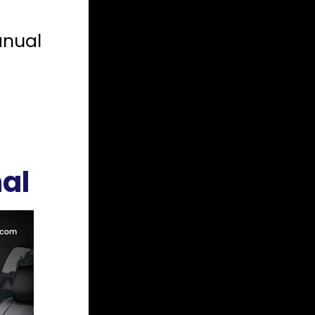
anual
al