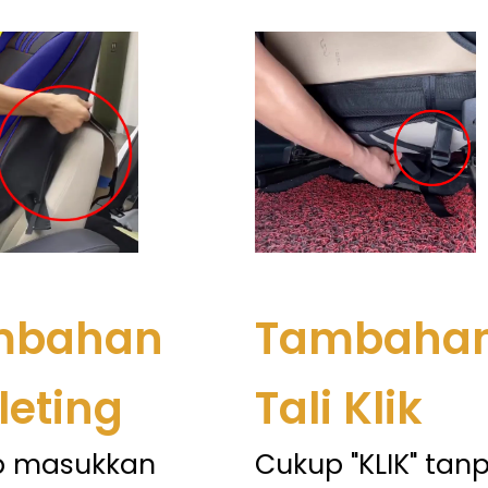
mbahan
Tambaha
leting
Tali Klik
p masukkan
Cukup "KLIK" tan