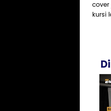
cover
kursi l
D