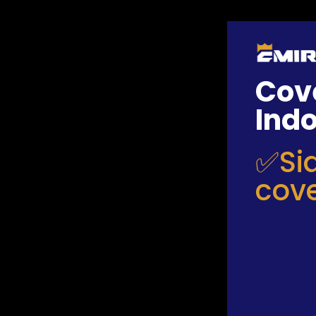
Cove
Ind
✅Si
cove