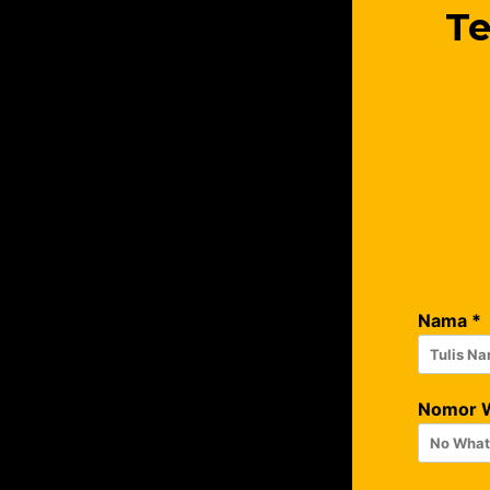
Te
Nama
*
Nomor 