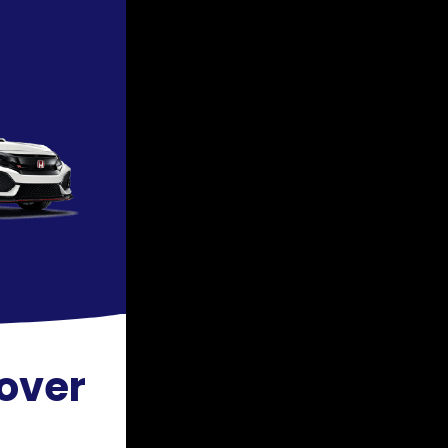
Cover
!