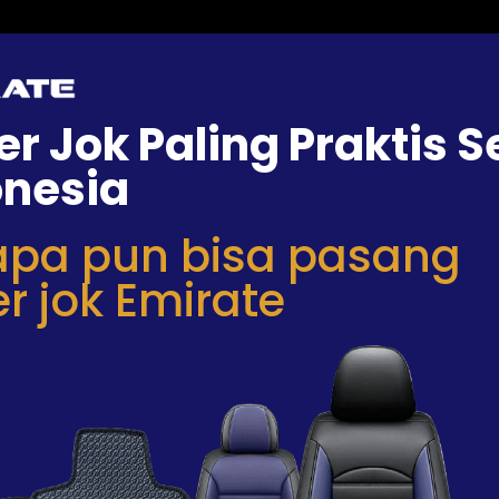
r Jok Paling Praktis S
onesia
apa pun bisa pasang
r jok Emirate