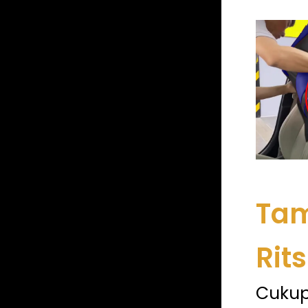
Ta
Rits
Cuku